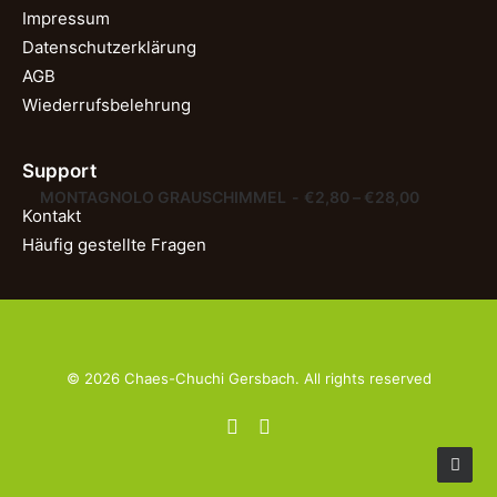
Impressum
Datenschutzerklärung
AGB
Wiederrufsbelehrung
Support
AUSFÜHRUNG WÄHLEN
MONTAGNOLO GRAUSCHIMMEL
€
2,80
–
€
28,00
Kontakt
Häufig gestellte Fragen
© 2026 Chaes-Chuchi Gersbach. All rights reserved