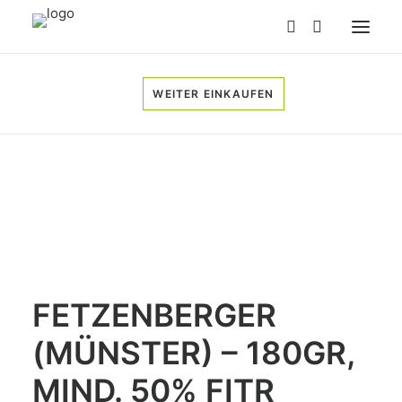
HOME
PRODUKTE & ONLINESHOP
WEITER EINKAUFEN
LADENVERKAUF & MÄRKTE
ON TOUR
BLOG
KONTAKT
FETZENBERGER
(MÜNSTER) – 180GR,
MIND. 50% FITR